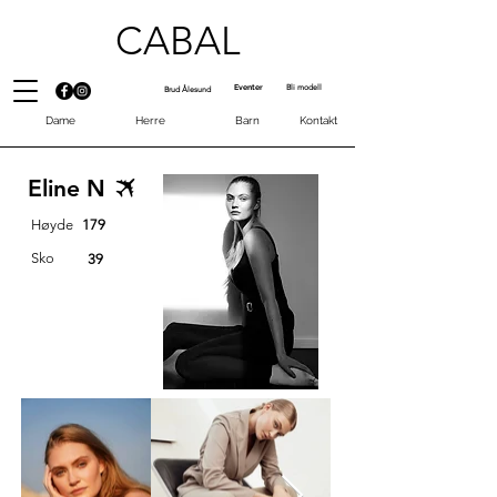
CABAL
Eventer
Bli modell
Brud Ålesund
Dame
Herre
Barn
Kontakt
Eline N
Høyde
179
Sko
39