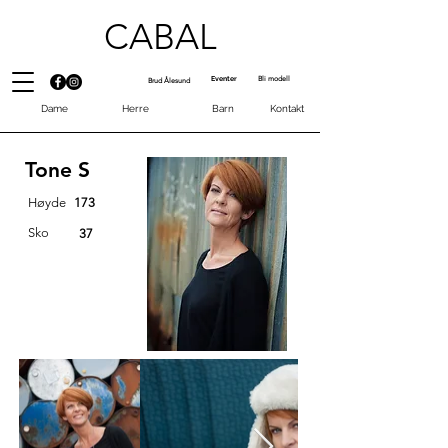
CABAL
Eventer
Bli modell
Brud Ålesund
Dame
Herre
Barn
Kontakt
Tone S
Høyde
173
Sko
37